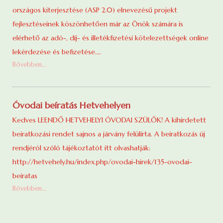
országos kiterjesztése (ASP 2.0) elnevezésű projekt
fejlesztéseinek köszönhetően már az Önök számára is
elérhető az adó-, díj- és illetékfizetési kötelezettségek online
lekérdezése és befizetése....
Bővebben...
Óvodai beíratás Hetvehelyen
Kedves LEENDŐ HETVEHELYI ÓVODAI SZÜLŐK! A kihirdetett
beiratkozási rendet sajnos a járvány felülírta. A beiratkozás új
rendjéról szóló tájékoztatót itt olvashatják:
http://hetvehely.hu/index.php/ovodai-hirek/135-ovodai-
beiratas
Bővebben...