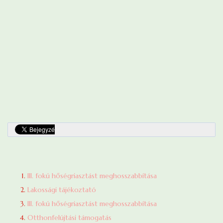
III. fokú hőségriasztást meghosszabbítása
Lakossági tájékoztató
III. fokú hőségriasztást meghosszabbítása
Otthonfelújtási támogatás