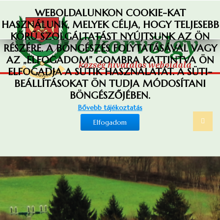
WEBOLDALUNKON COOKIE-KAT
HASZNÁLUNK, MELYEK CÉLJA, HOGY TELJESEBB
KÖRŰ SZOLGÁLTATÁST NYÚJTSUNK AZ ÖN
RÉSZÉRE. A BÖNGÉSZÉS FOLYTATÁSÁVAL VAGY
AZ „ELFOGADOM” GOMBRA KATTINTVA ÖN
ELFOGADJA A SÜTIK HASZNÁLATÁT. A SÜTI-
BEÁLLÍTÁSOKAT ÖN TUDJA MÓDOSÍTANI
BÖNGÉSZŐJÉBEN.
Bővebb tájékoztatás
Elfogadom